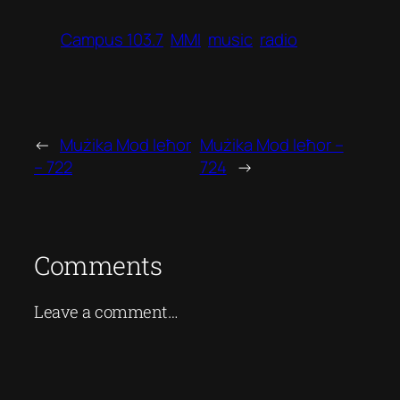
Campus 103.7
MMI
music
radio
←
Mużika Mod Ieħor
Mużika Mod Ieħor –
– 722
724
→
Comments
Leave a comment…