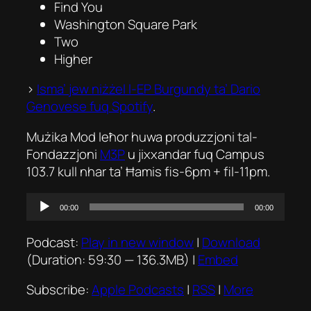
Find You
Washington Square Park
Two
Higher
>
Isma’ jew niżżel l-EP
Burgundy
ta’ Dario
Genovese fuq Spotify
.
Mużika Mod Ieħor huwa produzzjoni tal-
Fondazzjoni
M3P
u jixxandar fuq Campus
103.7 kull nhar ta’ Ħamis fis-6pm + fil-11pm.
Audio
00:00
00:00
Player
Podcast:
Play in new window
|
Download
(Duration: 59:30 — 136.3MB) |
Embed
Subscribe:
Apple Podcasts
|
RSS
|
More