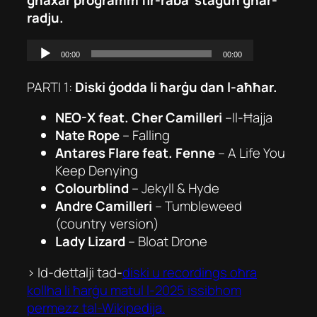
radju.
PARTI 1:
Diski ġodda li ħarġu dan l-aħħar.
NEO-X feat. Cher Camilleri
–
Il-Ħajja
Nate Rope
–
Falling
Antares Flare feat. Fenne
–
A Life You
Keep Denying
Colourblind
–
Jekyll & Hyde
Andre Camilleri
–
Tumbleweed
(country version)
Lady Lizard
–
Bloat Drone
> Id-dettalji tad-
diski u recordings oħra
kollha li ħarġu matul l-2025 issibhom
permezz tal-Wikipedija.