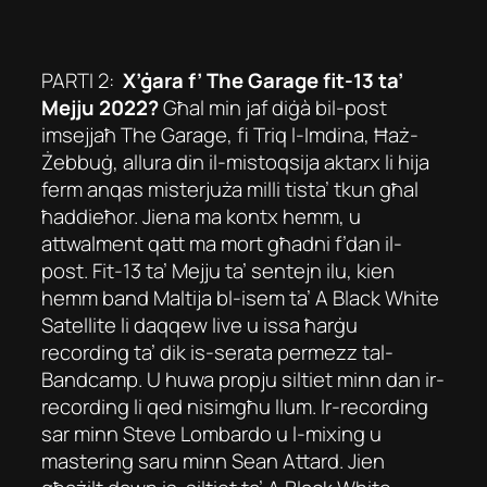
PARTI 2:
X’ġara f’ The Garage fit-13 ta’
Mejju 2022?
Għal min jaf diġà bil-post
imsejjaħ The Garage, fi Triq l-Imdina, Ħaż-
Żebbuġ, allura din il-mistoqsija aktarx li hija
ferm anqas misterjuża milli tista’ tkun għal
ħaddieħor. Jiena ma kontx hemm, u
attwalment qatt ma mort għadni f’dan il-
post. Fit-13 ta’ Mejju ta’ sentejn ilu, kien
hemm band Maltija bl-isem ta’ A Black White
Satellite li daqqew live u issa ħarġu
recording ta’ dik is-serata permezz tal-
Bandcamp. U huwa propju siltiet minn dan ir-
recording li qed nisimgħu llum. Ir-recording
sar minn
Steve Lombardo u l-mixing u
mastering saru minn Sean Attard.
Jien