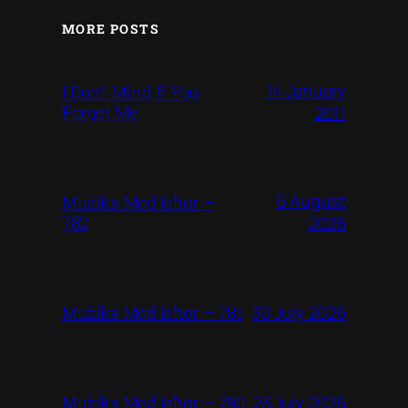
MORE POSTS
14 January
I Don’t Mind If You
Forget Me
2011
6 August
Mużika Mod Ieħor –
782
2026
30 July 2026
Mużika Mod Ieħor – 781
23 July 2026
Mużika Mod Ieħor – 780