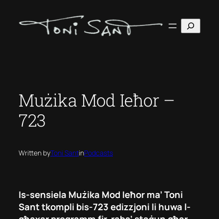
Skip
to
Search
content
Mużika Mod Ieħor –
723
Written by
Toni Sant
in
Podcasts
Is-sensiela Mużika Mod Ieħor ma’ Toni
Sant tkompli bis-723 edizzjoni li huwa l-
għaxar programm fir-raba’ staġun għar-