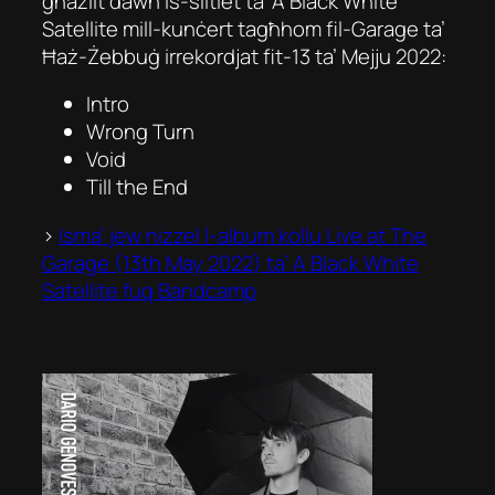
għażilt dawn is-siltiet ta’ A Black White
Satellite mill-kunċert tagħhom fil-Garage ta’
Ħaż-Żebbuġ irrekordjat fit-13 ta’ Mejju 2022:
Intro
Wrong Turn
Void
Till the End
>
Isma’ jew nizzel l-album kollu Live at The
Garage (13th May 2022) ta’ A Black White
Satellite fuq Bandcamp