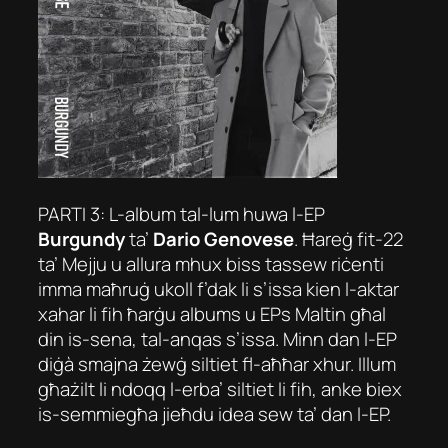
PARTI 3: L-album tal-lum huwa l-EP
Burgundy
ta’
Dario Genovese
. Ħareġ fit-22
ta’ Mejju u allura mhux biss tassew riċenti
imma maħruġ ukoll f’dak li s’issa kien l-aktar
xahar li fih ħarġu albums u EPs Maltin għal
din is-sena, tal-anqas s’issa. Minn dan l-EP
diġà smajna żewġ siltiet fl-aħħar xhur. Illum
għażilt li ndoqq l-erba’ siltiet li fih, anke biex
is-semmiegħa jieħdu idea sew ta’ dan l-EP.