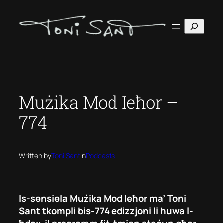
Skip
to
Search
content
Mużika Mod Ieħor –
774
Written by
Toni Sant
in
Podcasts
Is-sensiela Mużika Mod Ieħor ma’ Toni
Sant tkompli bis-774 edizzjoni li huwa l-
ħdax-il programm fit-tmien staġun għar-