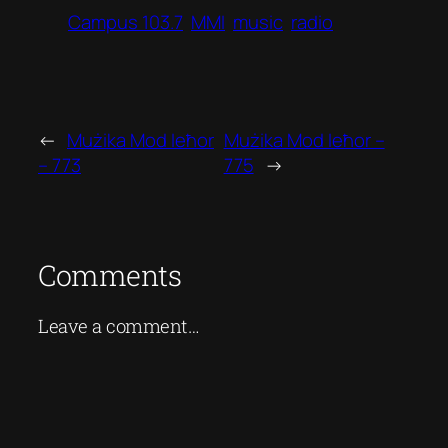
Campus 103.7
MMI
music
radio
←
Mużika Mod Ieħor
Mużika Mod Ieħor –
– 773
775
→
Comments
Leave a comment…