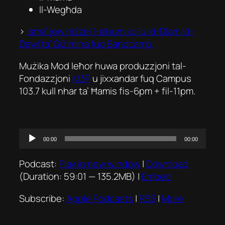
Il-Wegħda
>
Isma’ jew niżżel l-album kollu
Id-Dlam Id-
Dawl
ta’ Ġiżimina fuq Bandcamp.
Mużika Mod Ieħor huwa produzzjoni tal-
Fondazzjoni
M3P
u jixxandar fuq Campus
103.7 kull nhar ta’ Ħamis fis-6pm + fil-11pm.
Audio
00:00
00:00
Player
Podcast:
Play in new window
|
Download
(Duration: 59:01 — 135.2MB) |
Embed
Subscribe:
Apple Podcasts
|
RSS
|
More