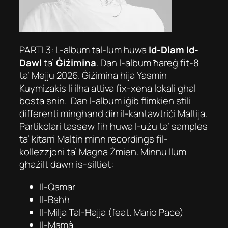
PARTI 3: L-album tal-lum huwa
Id-Dlam Id-
Dawl
ta’
Ġiżimina
. Dan l-album ħareġ fit-8
ta’ Mejju 2026. Ġiżimina hija Yasmin
Kuymizakis li ilha attiva fix-xena lokali għal
bosta snin. Dan l-album iġib flimkien stili
differenti mingħand din il-kantawtriċi Maltija.
Partikolari tassew fih huwa l-użu ta’ samples
ta’ kitarri Maltin minn recordings fil-
kollezzjoni ta’ Magna Żmien. Minnu llum
għażilt dawn is-siltiet:
Il-Qamar
Il-Baħħ
Il-Milja Tal-Ħajja (feat. Mario Pace)
Il-Mamà