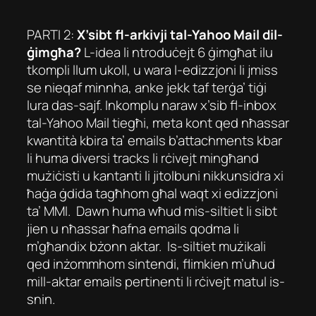
PARTI 2:
X’sibt fl-arkivji tal-Yahoo Mail dil-
ġimgħa?
L-idea li ntroduċejt 6 ġimgħat ilu
tkompli llum ukoll, u wara l-edizzjoni li jmiss
se nieqaf minnha, anke jekk taf terġa’ tiġi
lura das-sajf. Inkomplu naraw x’sib fl-inbox
tal-Yahoo Mail tiegħi, meta kont qed nħassar
kwantità kbira ta’ emails b’attachments kbar
li huma diversi tracks li rċivejt mingħand
mużiċisti u kantanti li jitolbuni nikkunsidra xi
ħaġa ġdida tagħhom għal waqt xi edizzjoni
ta’ MMI. Dawn huma wħud mis-siltiet li sibt
jien u nħassar ħafna emails qodma li
m’għandix bżonn aktar. Is-siltiet mużikali
qed inżommhom sintendi, flimkien m’uħud
mill-aktar emails pertinenti li rċivejt matul is-
snin.