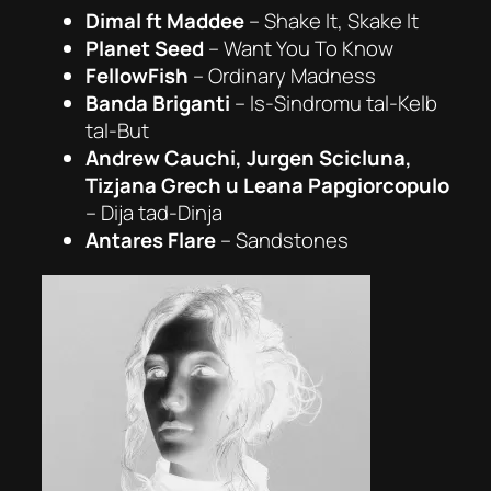
Dimal ft Maddee
– Shake It, Skake It
Planet Seed
–
Want You To Know
FellowFish
– Ordinary Madness
Banda Briganti
–
Is-Sindromu tal-Kelb
tal-But
Andrew Cauchi, Jurgen Scicluna,
Tizjana Grech u Leana Papgiorcopulo
–
Dija tad-Dinja
Antares Flare
–
Sandstones