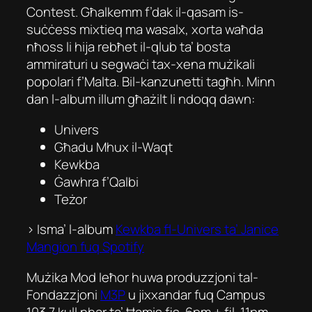
Contest. Għalkemm f’dak il-qasam is-
suċċess mixtieq ma wasalx, xorta waħda
nħoss li hija rebħet il-qlub ta’ bosta
ammiraturi u segwaċi tax-xena mużikali
popolari f’Malta. Bil-kanzunetti tagħh. Minn
dan l-album illum għażilt li ndoqq dawn:
Univers
Għadu Mhux il-Waqt
Kewkba
Ġawhra f’Qalbi
Teżor
> Isma’ l-album
Kewkba fl-Univers
ta’ Janice
Mangion fuq Spotify
Mużika Mod Ieħor huwa produzzjoni tal-
Fondazzjoni
M3P
u jixxandar fuq Campus
103.7 kull nhar ta’ Ħamis fis-6pm + fil-11pm.