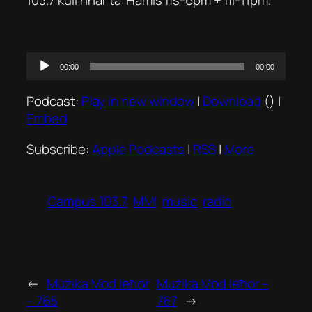
Audio
00:00
00:00
Player
Podcast:
Play in new window
|
Download
() |
Embed
Subscribe:
Apple Podcasts
|
RSS
|
More
Campus 103.7
MMI
music
radio
←
Mużika Mod Ieħor
Mużika Mod Ieħor –
– 765
767
→