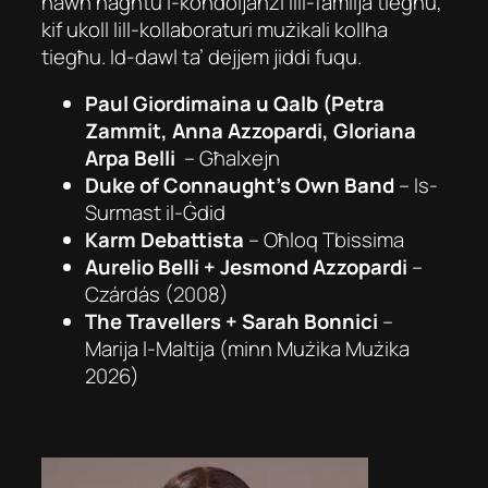
hawn nagħtu l-kondoljanzi lill-familja tiegħu,
kif ukoll lill-kollaboraturi mużikali kollha
tiegħu. Id-dawl ta’ dejjem jiddi fuqu.
Paul Giordimaina u Qalb (Petra
Zammit, Anna Azzopardi, Gloriana
Arpa Belli
–
Għalxejn
Duke of Connaught’s Own Band
–
Is-
Surmast il-Ġdid
Karm Debattista
–
Oħloq Tbissima
Aurelio Belli + Jesmond Azzopardi
–
Czárdás
(2008)
The Travellers + Sarah Bonnici
–
Marija l-Maltija
(minn Mużika Mużika
2026)