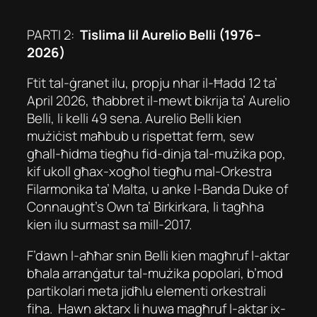
PARTI 2:
Tislima lil Aurelio Belli (1976–
2026)
Ftit tal-ġranet ilu, propju nhar il-Ħadd 12 ta’
April 2026, tħabbret il-mewt bikrija ta’ Aurelio
Belli, li kelli 49 sena. Aurelio Belli kien
mużiċist maħbub u rispettat ferm, sew
għall-ħidma tiegħu fid-dinja tal-mużika pop,
kif ukoll għax-xogħol tiegħu mal-Orkestra
Filarmonika ta’ Malta, u anke l-Banda Duke of
Connaught’s Own ta’ Birkirkara, li tagħha
kien ilu surmast sa mill-2017.
F’dawn l-aħħar snin Belli kien magħruf l-aktar
bħala arranġatur tal-mużika popolari, b’mod
partikolari meta jidħlu elementi orkestrali
fiha. Hawn aktarx li huwa magħruf l-aktar ix-