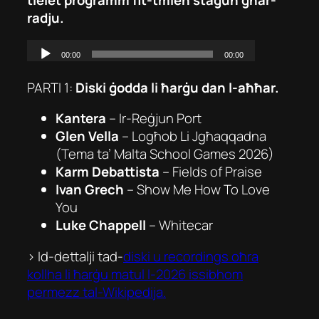
radju.
PARTI 1:
Diski ġodda li ħarġu dan l-aħħar.
Kantera
–
Ir-Reġjun Port
Glen Vella
–
Logħob Li Jgħaqqadna
(Tema ta’ Malta School Games 2026)
Karm Debattista
–
Fields of Praise
Ivan Grech
–
Show Me How To Love
You
Luke Chappell
–
Whitecar
> Id-dettalji tad-
diski u recordings oħra
kollha li ħarġu matul l-2026 issibhom
permezz tal-Wikipedija.