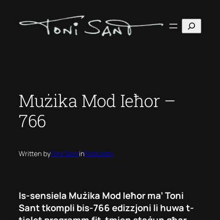
Skip
to
Search
content
Mużika Mod Ieħor –
766
Written by
Toni Sant
in
Podcasts
Is-sensiela Mużika Mod Ieħor ma’ Toni
Sant tkompli bis-766 edizzjoni li huwa t-
tielet programm fit-tmien staġun għar-