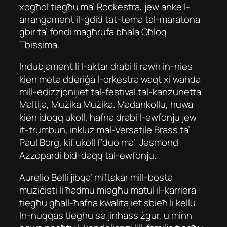
xogħol tiegħu ma’ Rockestra, jew anke l-
arranġament il-ġdid tat-tema tal-maratona
ġbir ta’ fondi magħrufa bħala Oħloq
Tbissima.
Indubjament li l-aktar drabi li rawh in-nies
kien meta dderiġa l-orkestra waqt xi waħda
mill-edizzjonijiet tal-festival tal-kanzunetta
Maltija, Mużika Mużika. Madankollu, huwa
kien idoqq ukoll, ħafna drabi l-ewfonju jew
it-trumbun, inkluż mal-Versatile Brass ta’
Paul Borg, kif ukoll f’duo ma’ Jesmond
Azzopardi bid-daqq tal-ewfonju.
Aurelio Belli jibqa’ miftakar mill-bosta
mużiċisti li ħadmu miegħu matul il-karriera
tiegħu għall-ħafna kwalitajiet sbieħ li kellu.
In-nuqqas tiegħu se jinħass żgur, u minn