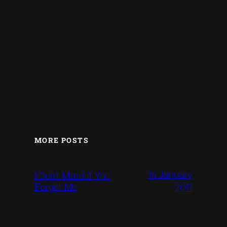
MORE POSTS
14 January
I Don’t Mind If You
Forget Me
2011