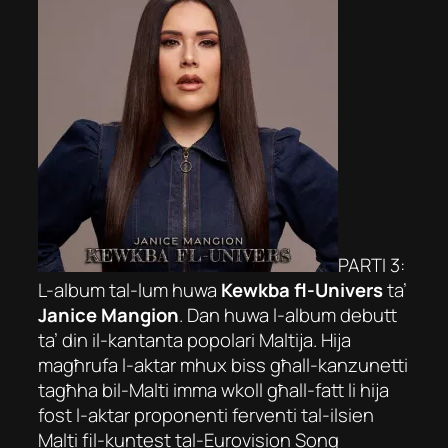
PARTI 3:
L-album tal-lum huwa
Kewkba fl-Univers
ta’
Janice Mangion
. Dan huwa l-album debutt
ta’ din il-kantanta popolari Maltija. Hija
magħrufa l-aktar mhux biss għall-kanzunetti
tagħha bil-Malti imma wkoll għall-fatt li hija
fost l-aktar proponenti ferventi tal-ilsien
Malti fil-kuntest tal-Eurovision Song