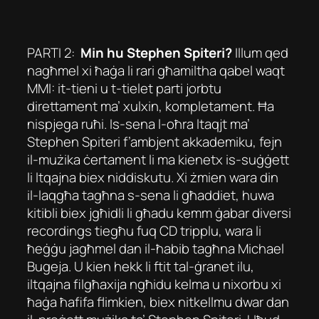
PARTI 2:
Min hu Stephen Spiteri?
Illum qed
nagħmel xi ħaġa li rari għamiltha qabel waqt
MMI: it-tieni u t-tielet parti jorbtu
direttament ma’ xulxin, kompletament. Ħa
nispjega ruħi. Is-sena l-oħra ltaqjt ma’
Stephen Spiteri f’ambjent akkademiku, fejn
il-mużika ċertament li ma kienetx is-suġġett
li ltqajna biex niddiskutu. Xi żmien wara din
il-laqgħa tagħna s-sena li għaddiet, huwa
kitibli biex jgħidli li għadu kemm ġabar diversi
recordings tiegħu fuq CD tripplu, wara li
ħeġġu jagħmel dan il-ħabib tagħna Michael
Bugeja. U kien hekk li ftit tal-ġranet ilu,
iltqajna filgħaxija ngħidu kelma u nixorbu xi
ħaġa ħafifa flimkien, biex nitkellmu dwar dan