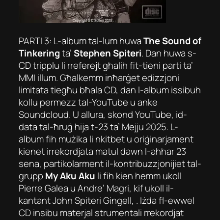
PARTI 3: L-album tal-lum huwa
The Sound of
Tinkering
ta’
Stephen Spiteri
. Dan huwa s-
CD tripplu li rreferejt għalih fit-tieni parti ta’
MMI illum. Għalkemm inħarġet edizzjoni
limitata tiegħu bħala CD, dan l-album issibuh
kollu permezz tal-YouTube u anke
Soundcloud. U allura, skond YouTube, id-
data tal-ħruġ hija t-23 ta’ Mejju 2025. L-
album fih mużika li nkitbet u oriġinarjament
kienet irrekordjata matul dawn l-aħħar 23
sena, partikolarment il-kontribuzzjonijiet tal-
grupp
My Aku Aku
li fih kien hemm ukoll
Pierre Galea u Andre’ Magri, kif ukoll il-
kantant
John Spiteri Gingell
, . Iżda fl-ewwel
CD insibu materjal strumentali rrekordjat