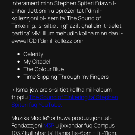
interament minn Stephen Spiteri f’dawn l-
aħħar tlett snin u ppreżentat f’din il-
kollezzjoni bl-isem ta’
The Sound of
Tinkering
. Is-siltiet li għażilt għal din it-tielet
parti ta’ MMI illum meħudin kollha minn dan l-
ewwel CD f’din il-kollezzjoni:
Celerity
My Citadel
The Colour Blue
Time Slipping Through my Fingers
> Isma’ jew ara s-siltiet kollha mill-album
tripplu
The Sound of Tinkering
ta’ Stephen
Spiteri fuq YouTube.
Mużika Mod Ieħor huwa produzzjoni tal-
Fondazzjoni
M3P
u jixxandar fuq Campus
103.7 kull nhar ta’ Ħamis fis-6pm + fil-11pm.