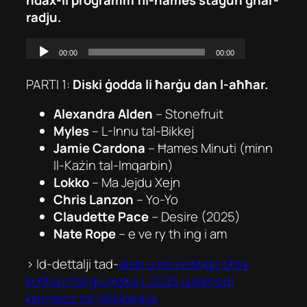
radju.
PARTI 1:
Diski ġodda li ħarġu dan l-aħħar.
Alexandra Alden
–
Stonefruit
Myles
–
L-Innu tal-Bikkej
Jamie Cardona
–
Ħames Minuti
(minn
Il-Każin tal-Imqarbin
)
Lokko
–
Ma Jejdu Xejn
Chris Lanzon
–
Yo-Yo
Claudette Pace
–
Desire (2025)
Nate Rope
–
e ve ry th ing i am
> Id-dettalji tad-
diski u recordings oħra
kollha li ħarġu matul l-2025 issibhom
permezz tal-Wikipedija.