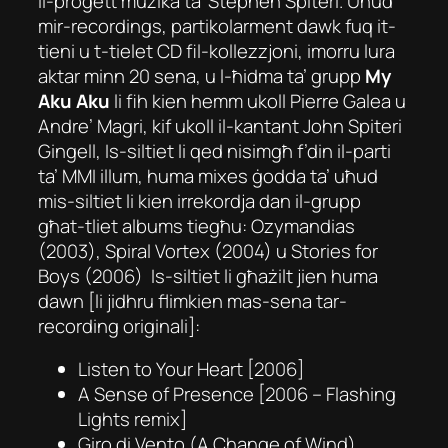
il-proġett mużika ta’ Stephen Spiteri. Uħud
mir-recordings, partikolarment dawk fuq it-
tieni u t-tielet CD fil-kollezzjoni, imorru lura
aktar minn 20 sena, u l-ħidma ta’ grupp
My
Aku Aku
li fih kien hemm ukoll Pierre Galea u
Andre’ Magri, kif ukoll il-kantant
John Spiteri
Gingell
, Is-siltiet li qed nisimgħ f’din il-parti
ta’ MMI illum, huma mixes ġodda ta’ uħud
mis-siltiet li kien irrekordja dan il-grupp
għat-tliet albums tiegħu:
Ozymandias
(2003),
Spiral Vortex
(2004) u
Stories for
Boys
(2006)
Is-siltiet li għażilt jien huma
dawn [li jidhru flimkien mas-sena tar-
recording originali]:
Listen to Your Heart
[2006]
A Sense of Presence
[2006 –
Flashing
Light
s
remix]
Giro di Vento (A Change of Wind)