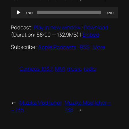
Audio
00:00
00:00
Player
Podcast:
Play in new window
|
Download
(Duration: 58:00 — 132.9MB) |
Embed
Subscribe:
Apple Podcasts
|
RSS
|
More
Campus 103.7
MMI
music
radio
←
Mużika Mod Ieħor
Mużika Mod Ieħor –
– 736
738
→