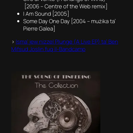
[2006
–
Centre of the Web
remix]
I Am Sound
[2005]
Some Day One Day
[2004 – mużika ta’
Pierre Galea]
>
Isma’ jew nizzel
Plunge (A Live EP)
ta’ Ben
Mifsud Joslin fuq il-Bandcamp