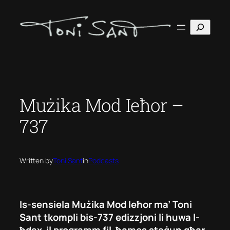
Skip
to
Search
content
Mużika Mod Ieħor –
737
Written by
Toni Sant
in
Podcasts
Is-sensiela Mużika Mod Ieħor ma’ Toni
Sant tkompli bis-737 edizzjoni li huwa l-
ħdax-il programm fil-ħames staġun għar-