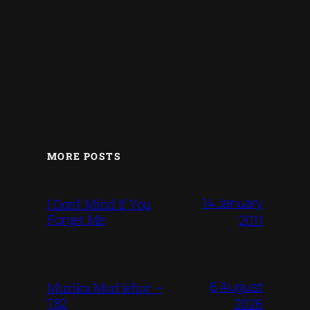
MORE POSTS
14 January
I Don’t Mind If You
Forget Me
2011
6 August
Mużika Mod Ieħor –
782
2026