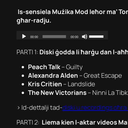
Is-sensiela Mużika Mod Ieħor ma’ Ton
għar-radju.
PARTI 1:
Diski ġodda li ħarġu dan l-aħħ
Peach Talk
–
Guilty
Alexandra Alden
–
Great Escape
Kris Critien
–
Landslide
The New Victorians
–
Ninni La Tibk
> Id-dettalji tad-
diski u recordings oħra
PARTI 2:
Liema kien l-aktar videos Mal