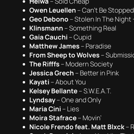
Ħelwa
– Sold Cheap
Owen Leuellen
– Can’t Be Stopped
Geo Debono
– Stolen In The Night 
Klinsmann
– Something Real
Gaia Cauchi
– Cupid
Matthew James
– Paradise
From Sheep to Wolves
– Submissi
The Rifffs
– Modern Society
Jessica Grech
– Better in Pink
Kayati
– About You
Kelsey Bellante
– S.W.E.A.T.
Lyndsay
– One and Only
Maria Cini
– Lies
Moira Stafrace
– Movin’
Nicole Frendo feat. Matt Blxck
– R