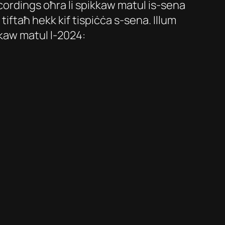
cordings oħra li spikkaw matul is-sena
ftaħ hekk kif tispiċċa s-sena. Illum
ikkaw matul l-2024: