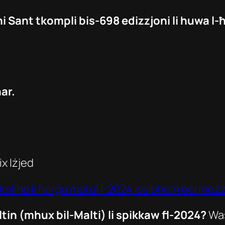
i Sant tkompli bis-698 edizzjoni li huwa l-
ar.
ix Iżjed
 kollha li ħarġu matul l-2024 issibhom permezz
tin (mhux bil-Malti) li spikkaw fl-2024?
Was