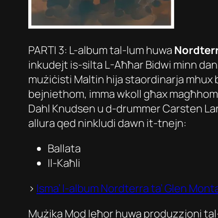
PARTI 3: L-album tal-lum huwa
Nordter
inkudejt is-silta L-Aħħar Bidwi minn dan
mużiċisti Maltin hija staordinarja mhux
bejniethom, imma wkoll għax magħhom 
Dahl Knudsen u d-drummer Carsten Landors.
allura qed ninkludi dawn it-tnejn:
Ballata
Il-Kaħli
>
Isma’ l-album
Nordterra
ta’ Glen Monta
Mużika Mod Ieħor huwa produzzjoni ta