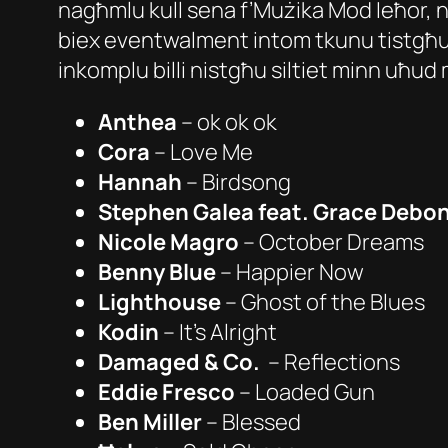
nagħmlu kull sena f’Mużika Mod Ieħor, ni
biex eventwalment intom tkunu tistgħu t
inkomplu billi nistgħu siltiet minn uħud 
Anthea
– ok ok ok
Cora
– Love Me
Hannah
– Birdsong
Stephen Galea feat. Grace Debo
Nicole Magro
– October Dreams
Benny Blue
– Happier Now
Lighthouse
– Ghost of the Blues
Kodin
– It’s Alright
Damaged & Co.
– Reflections
Eddie Fresco
– Loaded Gun
Ben Miller
– Blessed