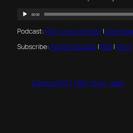
Audio
00:00
Player
Podcast:
Play in new window
|
Downloa
Subscribe:
Apple Podcasts
|
RSS
|
More
Campus 103.7
MMI
music
radio