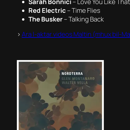
Sarah Bonnici
– Love You Like Tha
Red Electric
– Time Flies
The Busker
– Talking Back
>
Ara l-aktar videos Maltin (mhux bil-Ma