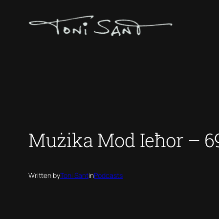
Skip
to
content
Mużika Mod Ieħor – 6
Written by
Toni Sant
in
Podcasts