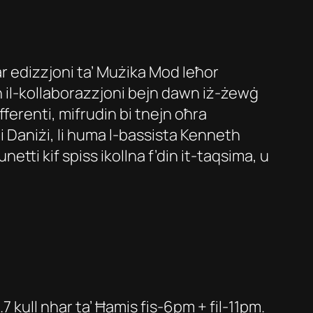
ar edizzjoni ta’ Mużika Mod Ieħor
n il-kollaborazzjoni bejn dawn iż-żewġ
ferenti, mifrudin bi tnejn oħra
aniżi, li huma l-bassista Kenneth
tti kif spiss ikollna f’din it-taqsima, u
 kull nhar ta’ Ħamis fis-6pm + fil-11pm.