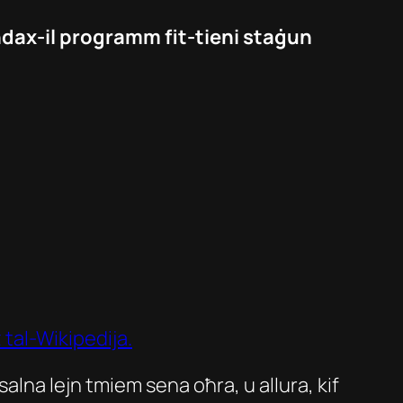
ħdax-il programm fit-tieni staġun
 tal-Wikipedija.
alna lejn tmiem sena oħra, u allura, kif