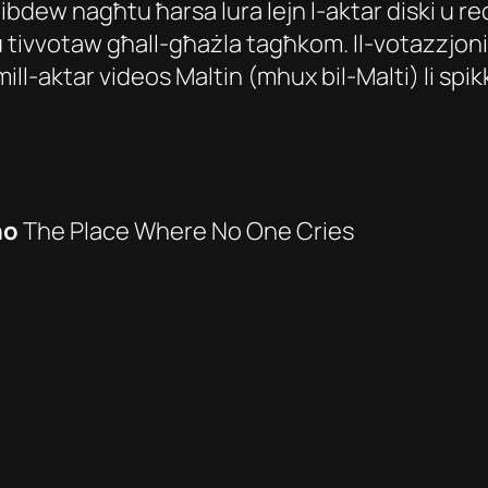
bdew nagħtu ħarsa lura lejn l-aktar diski u re
ivvotaw għall-għażla tagħkom. Il-votazzjoni ti
mill-aktar videos Maltin (mhux bil-Malti) li sp
no
The Place Where No One Cries