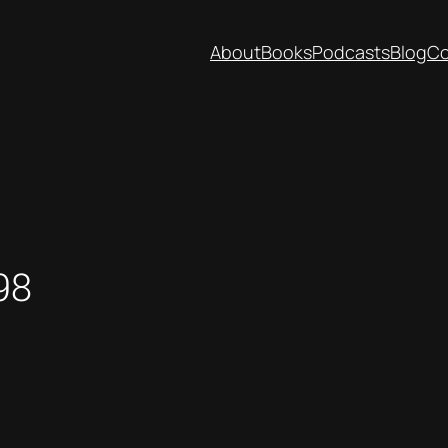
About
Books
Podcasts
Blog
Co
98