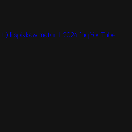
t
lti) li spikkaw maturl l-2024 fuq YouTube