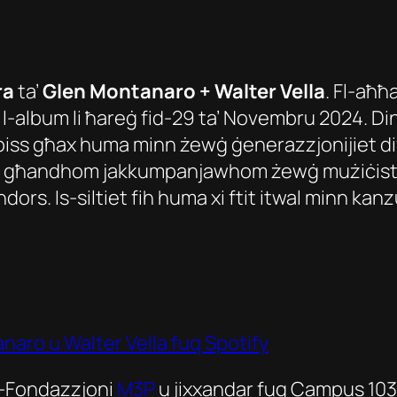
ra
ta’
Glen Montanaro + Walter Vella
. Fl-aħħ
 l-album li ħareġ fid-29 ta’ Novembru 2024. Di
 biss għax huma minn żewġ ġenerazzjonijiet dif
għandhom jakkumpanjawhom żewġ mużiċisti D
 Is-siltiet fih huma xi ftit itwal minn kanzune
naro u Walter Vella fuq Spotify
l-Fondazzjoni
M3P
u jixxandar fuq Campus 103.7