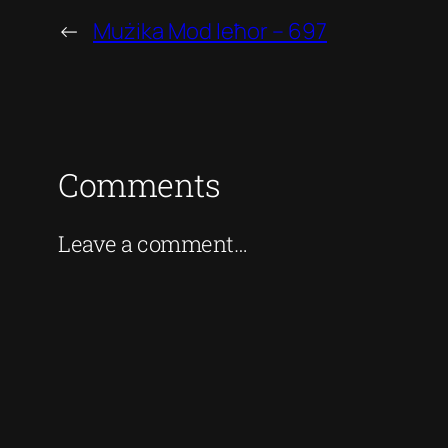
←
Mużika Mod Ieħor – 697
Comments
Leave a comment…