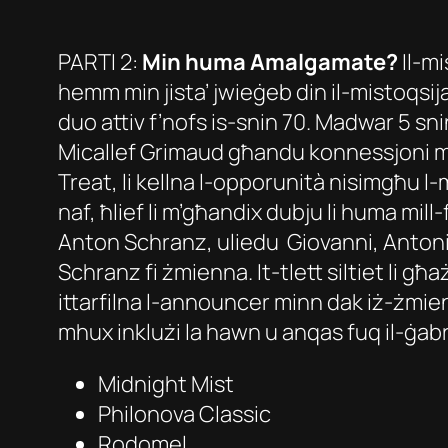
PARTI 2:
Min huma Amalgamate?
Il-m
hemm min jista’ jwieġeb din il-mistoqsij
duo attiv f’nofs is-snin 70. Madwar 5 s
Micallef Grimaud għandu konnessjoni max
Treat, li kellna l-opporunità nisimgħu l
naf, ħlief li m’għandix dubju li huma mill
Anton Schranz, uliedu Giovanni, Antonio,
Schranz fi żmienna. It-tlett siltiet li għa
ittarfilna l-announcer minn dak iż-żmien,
mhux inklużi la hawn u anqas fuq il-ġab
Midnight Mist
Philonova Classic
Rodomel