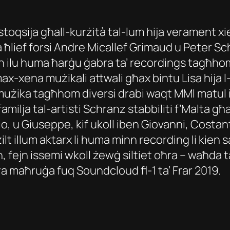
istoqsija għall-kurżità tal-lum hija verament x
a ħlief forsi Andre Micallef Grimaud u Peter Sc
nin ilu huma ħarġu ġabra ta’ recordings tagħh
-xena mużikali attwali għax bintu Lisa hija l
-mużika tagħhom diversi drabi waqt MMI matul is
-familja tal-artisti Schranz stabbiliti f’Malta g
 u Giuseppe, kif ukoll iben Giovanni, Costantin
żilt illum aktarx li huma minn recording li kien s
 fejn issemi wkoll żewġ siltiet oħra – waħda ta
ra maħruġa fuq Soundcloud fl-1 ta’ Frar 2019.