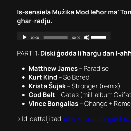
Is-sensiela Mużika Mod Ieħor ma’ Ton
għar-radju.
PARTI 1:
Diski ġodda li ħarġu dan l-aħħ
Matthew James
–
Paradise
Kurt Kind
–
So Bored
Krista Šujak
–
Stronger (remix)
God Belt
–
Gates
(mill-album Ovifa
Vince Bongailas
–
Change + Rem
> Id-dettalji tad-
diski u recordings oħra