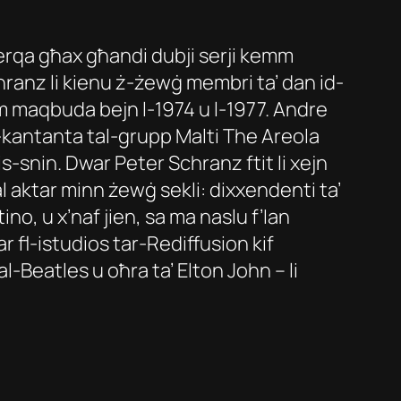
ierqa għax għandi dubji serji kemm
hranz li kienu ż-żewġ membri ta’ dan id-
om maqbuda bejn l-1974 u l-1977. Andre
-kantanta tal-grupp Malti The Areola
-snin. Dwar Peter Schranz ftit li xejn
ħal aktar minn żewġ sekli: dixxendenti ta’
o, u x’naf jien, sa ma naslu f’Ian
ar fl-istudios tar-Rediffusion kif
l-Beatles u oħra ta’ Elton John – li