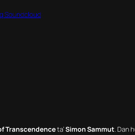
q Soundcloud
 of Transcendence
ta’
Simon Sammut
. Dan 