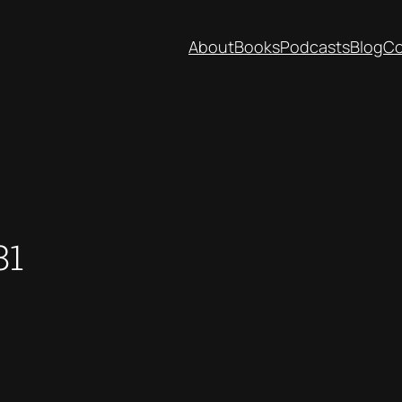
About
Books
Podcasts
Blog
Co
81