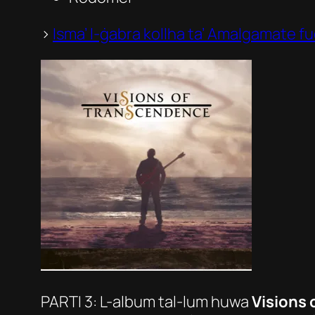
>
Isma’ l-ġabra kollha ta’
Amalgamate
fu
PARTI 3: L-album tal-lum huwa
Visions