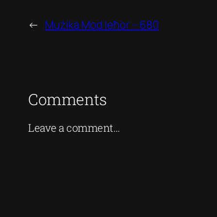
←
Mużika Mod Ieħor – 680
Comments
Leave a comment…