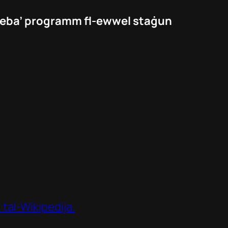
s-seba’ programm fl-ewwel staġun
 tal-Wikipedija.