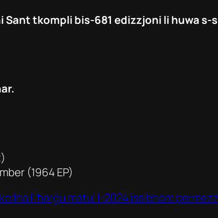
i Sant tkompli bis-681 edizzjoni li huwa 
ar.
t)
ember
(1964 EP)
 kollha li ħarġu matul l-2024 issibhom permezz