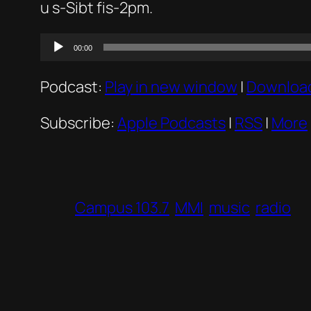
u s-Sibt fis-2pm.
Audio
00:00
Player
Podcast:
Play in new window
|
Downloa
Subscribe:
Apple Podcasts
|
RSS
|
More
Campus 103.7
MMI
music
radio