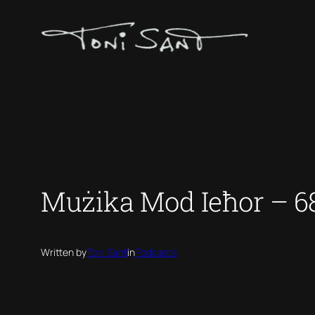
Skip
to
content
Mużika Mod Ieħor – 6
Written by
Toni Sant
in
Podcasts