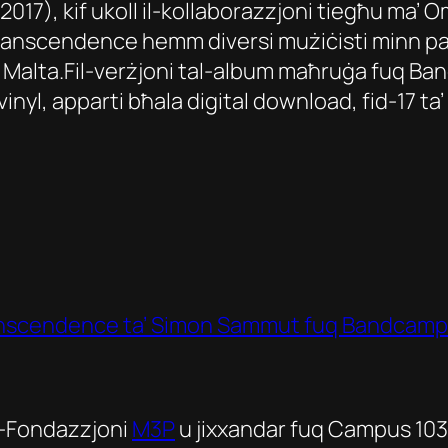
2017), kif ukoll il-kollaborazzjoni tiegħu ma’
Transcendence
hemm diversi mużiċisti minn pajjiżi
oll Malta.Fil-verżjoni tal-album maħruġa fuq 
inyl, apparti bħala digital download, fid-17 ta
ranscendence
ta’ Simon Sammut fuq Bandcamp
l-Fondazzjoni
M3P
u jixxandar fuq Campus 103.7