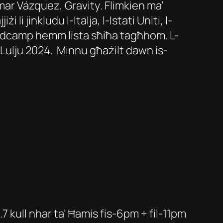
 Omar Vázquez,
Gravity
. Flimkien ma’
 li jinkludu l-Italja, l-Istati Uniti, l-
Bandcamp hemm lista sħiħa tagħhom. L-
’ Lulju 2024. Minnu għażilt dawn is-
 kull nhar ta’ Ħamis fis-6pm + fil-11pm