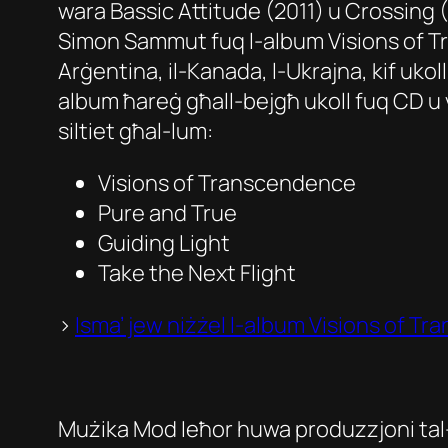
wara
Bassic Attitude
(2011) u
Crossing
(
Simon Sammut fuq l-album
Visions of 
Arġentina, il-Kanada, l-Ukrajna, kif uk
album ħareġ għall-bejgħ ukoll fuq CD u v
siltiet għal-lum:
Visions of Transcendence
Pure and True
Guiding Light
Take the Next Flight
>
Isma’ jew niżżel l-album
Visions of T
Mużika Mod Ieħor huwa produzzjoni ta