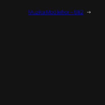
Mużika Mod Ieħor – 682
→