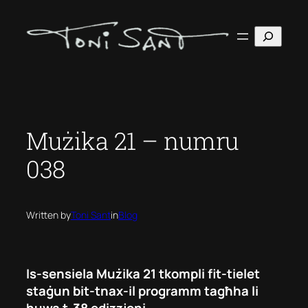
Skip
to
Search
content
Mużika 21 – numru
038
Written by
Toni Sant
in
Blog
Is-sensiela Mużika 21 tkompli fit-tielet
staġun bit-tnax-il programm tagħha li
huwa t-38 edizzjoni.