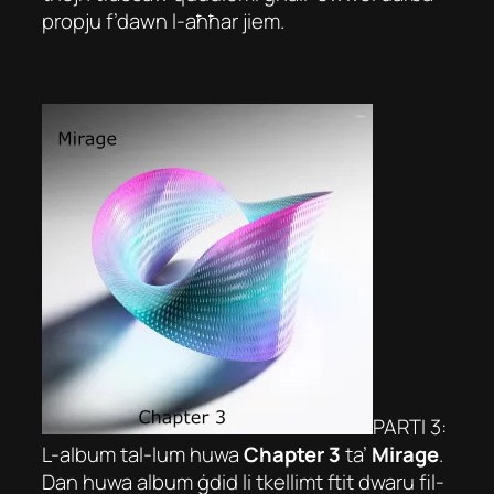
propju f’dawn l-aħħar jiem.
PARTI 3:
L-album tal-lum huwa
Chapter 3
ta’
Mirage
.
Dan huwa album ġdid li tkellimt ftit dwaru fil-