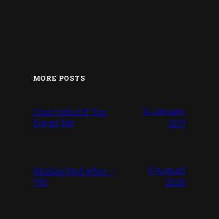
MORE POSTS
14 January
I Don’t Mind If You
Forget Me
2011
6 August
Mużika Mod Ieħor –
782
2026