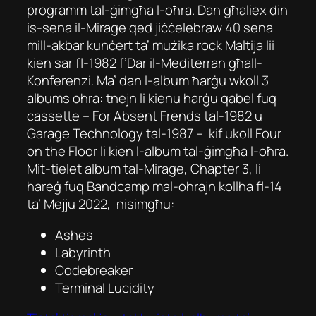
programm tal-ġimgħa l-oħra. Dan għaliex din
is-sena il-Mirage qed jiċċelebraw 40 sena
mill-akbar kunċert ta’ mużika rock Maltija lii
kien sar fl-1982 f’Dar il-Mediterran għall-
Konferenzi. Ma’ dan l-album ħarġu wkoll 3
albums oħra: tnejn li kienu ħarġu qabel fuq
cassette –
For Absent Frends
tal-1982 u
Garage Technology
tal-1987 – kif ukoll
Four
on the Floor
li kien l-album tal-ġimgħa l-oħra.
Mit-tielet album tal-Mirage,
Chapter 3
, li
ħareġ fuq Bandcamp mal-oħrajn kollha fl-14
ta’ Mejju 2022, nisimgħu:
Ashes
Labyrinth
Codebreaker
Terminal Lucidity