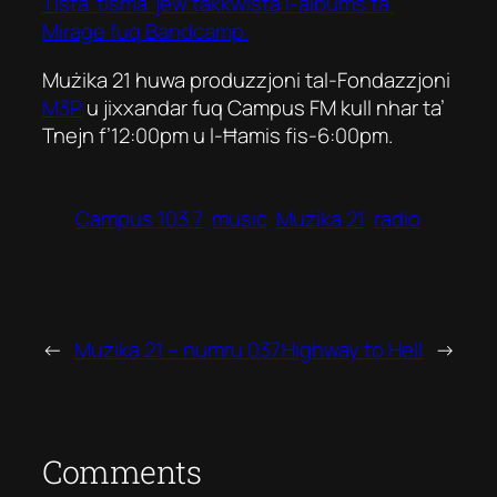
Tista’ tisma’ jew takkwista l-albums ta’
Mirage fuq Bandcamp.
Mużika 21 huwa produzzjoni tal-Fondazzjoni
M3P
u jixxandar fuq Campus FM kull nhar ta’
Tnejn f’12:00pm u l-Ħamis fis-6:00pm.
Campus 103.7
music
Mużika 21
radio
←
Mużika 21 – numru 037
Highway to Hell
→
Comments