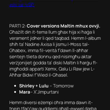
wiki tal-M3P.
PARTI 2:
Cover versions Maltin mhux ovvji.
Għażilt din it-tema llum għax hija xi ħaġa li
verament jidher li qed taqbad. Hemm l-album
sħiħ ta’ Nadine Axisa li jismu l-Ħoss tal-
Għabex, imma fil-verità f’dawn ll-aħħar
sentejn tlieta donnu qed nisimgħu aktar
verżjonijiet ġodda ta’ diski Maltin li ħarġu fl-
imgħoddi apparti
Xemx
,
Qalu Li Raw
jew
L-
Aħħar Bidwi f’Wied il-Għasel
.
Shirley + Lulu
–
Tomorrow
Mara
–
X’Jimpurtani
Hemm diversi eżempi oħra imma dawn it-
tnejn tfaċċaw quddiemi għall-ewwel darba