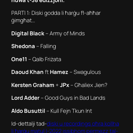
PARTI 1: Diski godda li ħarġu fl-aħħar
ġimgħat…
Digital Black
– Army of Minds
Shedona
– Falling
One11
– Qalb Friżata
Daoud Khan
ft
Hamez
– Swagulous
Kersten Graham
+
JPx
– Għaliex Jien?
Lord Adder
– Good Guys in Bad Lands
Aldo Busuttil
– Kull Fejn Tkun Int
Id-dettalji tad-
diski u recordings oħra kollha
li ħarġu matul l-2022 issibhom permezz tal-