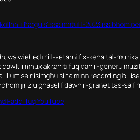
kollha li ħarġu s’issa matul l-2023 issibhom p
uwa wieħed mill-vetarni fix-xena tal-mużika el
 dawk li mhux akkaniti fuq dan il-ġeneru mużika
osta. Illum se nisimgħu silta minn recording b
dhom jinżlu għasel f’dawn il-ġranet tas-sajf m
nd Faddi fuq YouTube