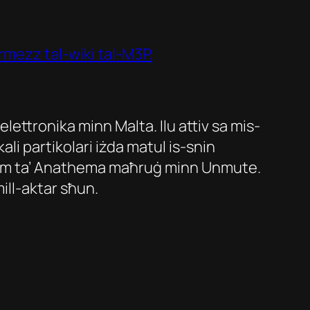
ermezz tal-wiki tal-M3P.
ettronika minn Malta. Ilu attiv sa mis-
li partikolari iżda matul is-snin
l-isem ta’ Anathema maħruġ minn Unmute.
ill-aktar sħun.