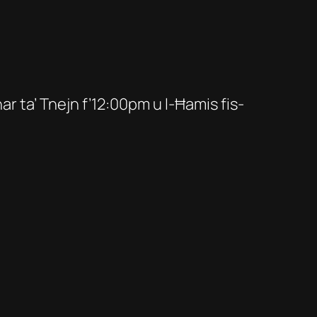
ar ta’ Tnejn f’12:00pm u l-Ħamis fis-