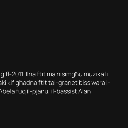
 fl-2011. Ilna ftit ma nisimgħu mużika li
ki kif għadna ftit tal-granet biss wara l-
Abela fuq il-pjanu, il-bassist Alan