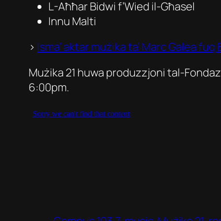
L-Aħħar Bidwi f’Wied il-Għasel
Innu Malti
>
Isma’ aktar mużika ta’ Marc Galea fu
Mużika 21 huwa produzzjoni tal-Fondaz
6:00pm.