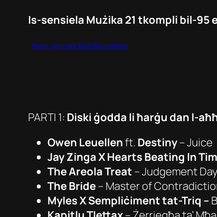
Is-sensiela Mużika 21 tkompli bil-95 
PARTI 1:
Diski ġodda li ħarġu dan l-aħħ
Owen Leuellen
ft.
Destiny
–
Juice
Jay Zinga X Hearts Beating In Ti
The Areola Treat
–
Judgement Da
The Bride
–
Master of Contradicti
Myles X Sempliċiment tat-Triq –
B
Kapitlu Tlettax
–
Żerriegħa ta’ Mħ