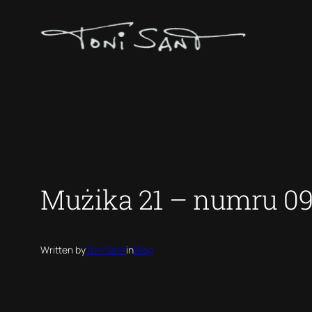
Skip
to
content
Mużika 21 – numru 0
Written by
Toni Sant
in
Blog