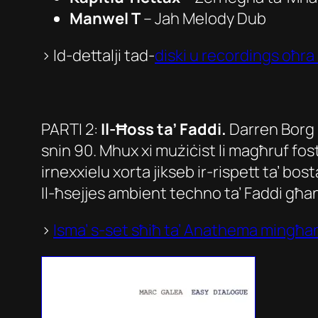
Manwel T
–
Jah Melody Dub
> Id-dettalji tad-
diski u recordings oħra 
PARTI 2:
Il-Ħoss ta’ Faddi.
Darren Borg h
snin 90. Mhux xi mużiċist li magħruf fost
irnexxielu xorta jikseb ir-rispett ta’ b
Il-ħsejjes ambient techno ta’ Faddi għan
>
Isma’ s-set sħiħ ta’ Anathema mingħa