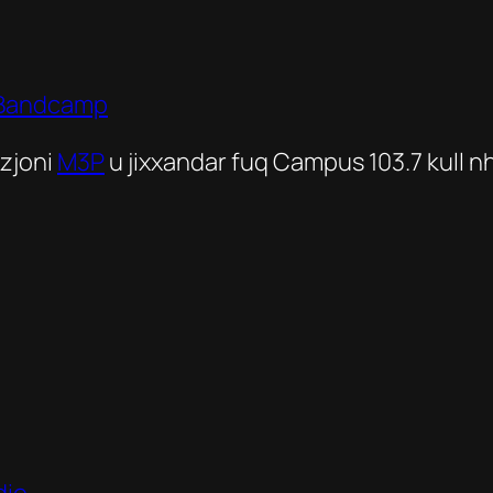
q Bandcamp
zjoni
M3P
u jixxandar fuq Campus 103.7 kull nh