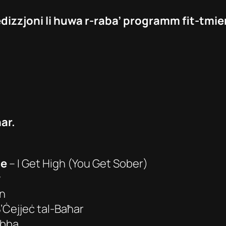
edizzjoni li huwa r-raba’ programm fit-tmi
ar.
me
–
I Get High (You Get Sober)
y
on
’Ċejjeċ tal-Baħar
abba