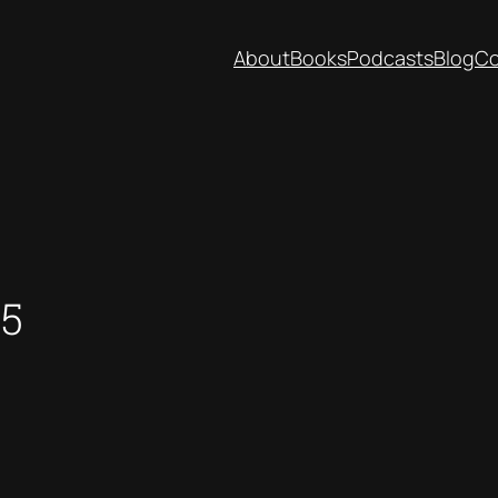
About
Books
Podcasts
Blog
Co
95