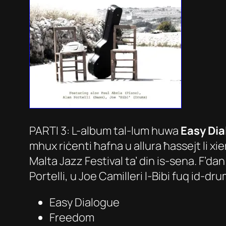
PARTI 3: L-album tal-lum huwa
Easy Di
mhux riċenti ħafna u allura ħassejt li xie
Malta Jazz Festival ta’ din is-sena. F’dan
Portelli, u Joe Camilleri l-Bibi fuq id-dr
Easy Dialogue
Freedom