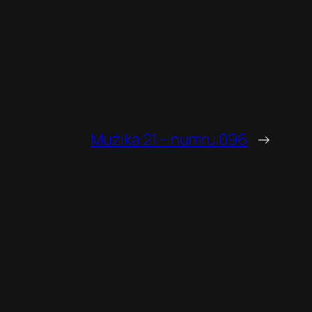
Mużika 21 – numru 096
→