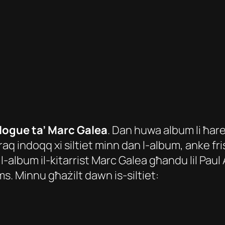
alogue
ta’ Marc Galea
. Dan huwa album li ħareġ
raq indoqq xi siltiet minn dan l-album, anke fris
 l-album il-kitarrist Marc Galea għandu lil Paul 
ums. Minnu għażilt dawn is-siltiet: