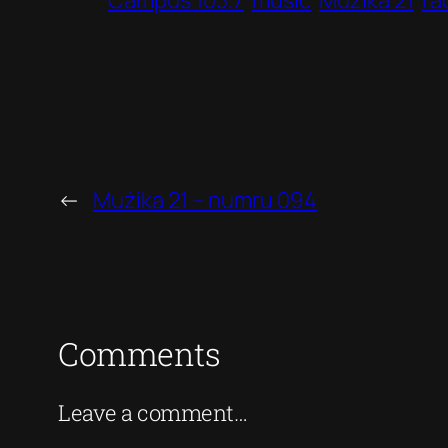
Campus 103.7
music
Mużika 21
ra
←
Mużika 21 – numru 094
Comments
Leave a comment…