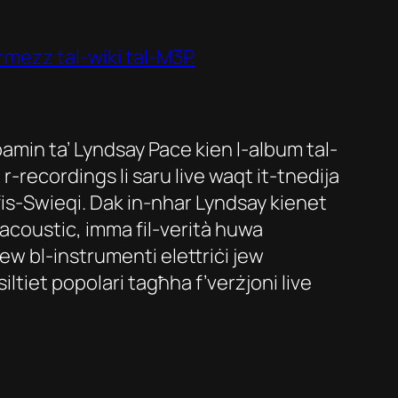
ermezz tal-wiki tal-M3P.
pamin ta’ Lyndsay Pace kien l-album tal-
r-recordings li saru live waqt it-tnedija
r fis-Swieqi. Dak in-nhar Lyndsay kienet
acoustic, imma fil-verità huwa
ew bl-instrumenti elettriċi jew
ltiet popolari tagħha f’verżjoni live