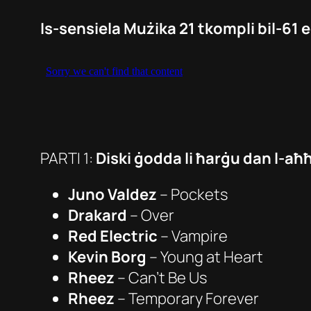
Is-sensiela Mużika 21 tkompli bil-61
PARTI 1:
Diski ġodda li ħarġu dan l-aħħ
Juno Valdez
–
Pockets
Drakard
–
Over
Red Electric
– Vampire
Kevin Borg
–
Young at Heart
Rheez
–
Can’t Be Us
Rheez
–
Temporary Forever