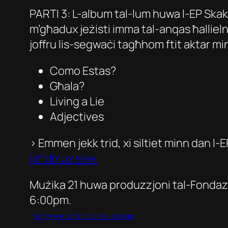
PARTI 3: L-album tal-lum huwa l-EP
Ska
m’għadux jeżisti imma tal-anqas ħalliel
joffru lis-segwaċi tagħhom ftit aktar minn 
Como Estas?
Għala?
Living a Lie
Adjectives
> Emmen jekk trid, xi siltiet minn dan l-
jaħdmux sew.
Mużika 21 huwa produzzjoni tal-Fondaz
6:00pm.