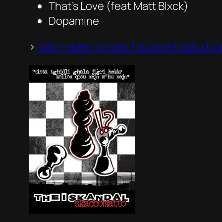
T
hat’s Love
(feat Matt Blxck)
Dopamine
>
Sib il-video ta’ dan il-kunċert kollu f