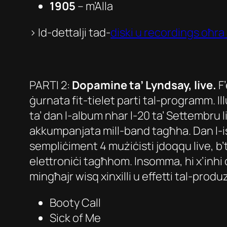
1905
–
m’Alla
> Id-dettalji tad-
diski u recordings oħra 
PARTI 2:
Dopamine ta’ Lyndsay, live.
F
ġurnata fit-tielet parti tal-programm. Il
ta’ dan l-album nhar l-20 ta’ Settembru l
akkumpanjata mill-band tagħha. Dan l-i
sempliċiment 4 mużiċisti jdoqqu live, b’
elettroniċi tagħhom. Insomma, hi x’inhi 
mingħajr wisq xinxilli u effetti tal-produ
Booty Call
Sick of Me