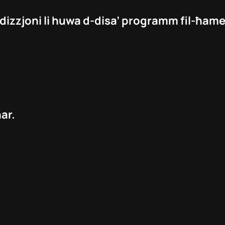
 edizzjoni li huwa d-disa’ programm fil-ħam
ar.