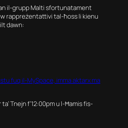
Dan il-grupp Malti sfortunatament
w rappreżentattivi tal-ħoss li kienu
żilt dawn:
stu fuq il-MySpace, imma aktarx ma
ta’ Tnejn f’12:00pm u l-Ħamis fis-