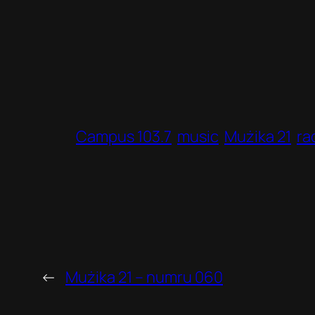
Campus 103.7
music
Mużika 21
ra
←
Mużika 21 – numru 060