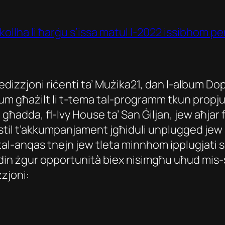
kollha li ħarġu s’issa matul l-2022 issibhom p
’edizzjoni riċenti ta’ Mużika21, dan l-album Do
lum għażilt li t-tema tal-programm tkun propju 
i għadda, fl-Ivy House ta’ San Ġiljan, jew aħja
stil t’akkumpanjament jgħiduli unplugged jew 
tal-anqas tnejn jew tleta minnhom ipplugjati s
din żgur opportunità biex nisimgħu uħud mis-si
zzjoni: