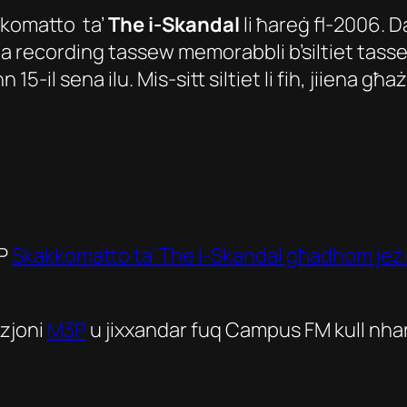
kkomatto
ta’
The i-Skandal
li ħareġ fl-2006. 
na recording tassew memorabbli b’siltiet tasse
15-il sena ilu. Mis-sitt siltiet li fih, jiiena għa
EP
Skakkomatto ta’ The i-Skandal għadhom jeżi
zjoni
M3P
u jixxandar fuq Campus FM kull nhar 