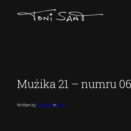
Skip
to
content
Mużika 21 – numru 06
Written by
Toni Sant
in
Blog