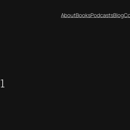
About
Books
Podcasts
Blog
Co
1