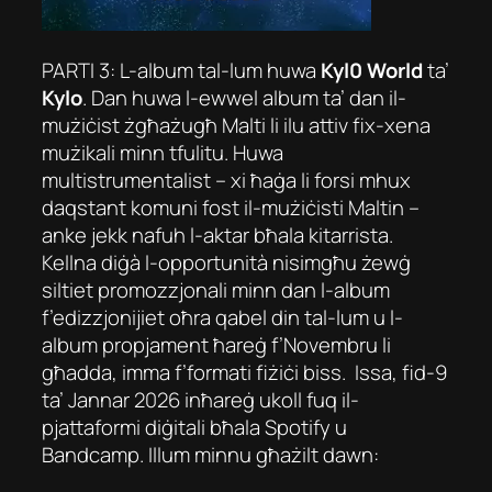
PARTI 3: L-album tal-lum huwa
Kyl0 World
ta’
Kylo
. Dan huwa l-ewwel album ta’ dan il-
mużiċist żgħażugħ Malti li ilu attiv fix-xena
mużikali minn tfulitu. Huwa
multistrumentalist – xi ħaġa li forsi mhux
daqstant komuni fost il-mużiċisti Maltin –
anke jekk nafuh l-aktar bħala kitarrista.
Kellna diġà l-opportunità nisimgħu żewġ
siltiet promozzjonali minn dan l-album
f’edizzjonijiet oħra qabel din tal-lum u l-
album propjament ħareġ f’Novembru li
għadda, imma f’formati fiżiċi biss. Issa, fid-9
ta’ Jannar 2026 inħareġ ukoll fuq il-
pjattaformi diġitali bħala Spotify u
Bandcamp. Illum minnu għażilt dawn: