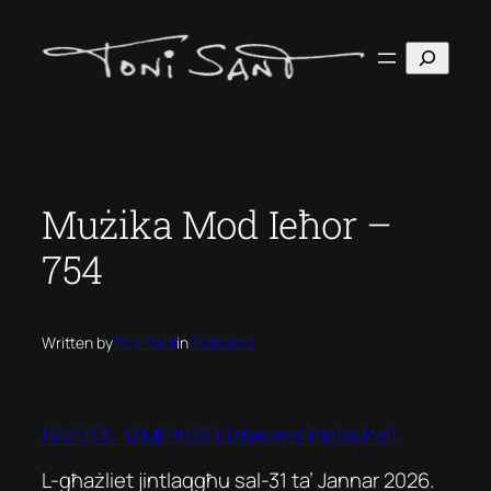
Skip
to
Search
content
Mużika Mod Ieħor –
754
Written by
Toni Sant
in
Podcasts
IVVOTA: MMI 2025 Listeners’ Picks Poll
L-għażliet jintlaqgħu sal-31 ta’ Jannar 2026.