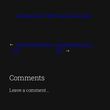
Campus 103.7
MMI
music
poll
radio
←
Mużika Mod Ieħor
Mużika Mod Ieħor –
– 753
755
→
Comments
Leave a comment…