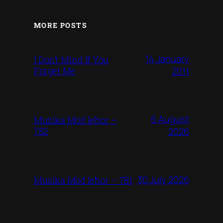
MORE POSTS
14 January
I Don’t Mind If You
Forget Me
2011
6 August
Mużika Mod Ieħor –
782
2026
30 July 2026
Mużika Mod Ieħor – 781