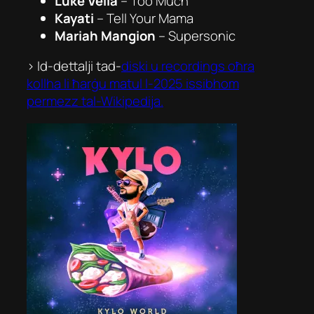
Luke Vella
–
Too Much
Kayati
–
Tell Your Mama
Mariah Mangion
–
Supersonic
> Id-dettalji tad-
diski u recordings oħra
kollha li ħarġu matul l-2025 issibhom
permezz tal-Wikipedija.