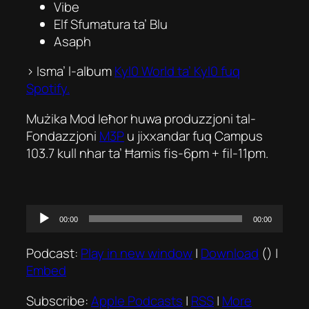
Vibe
Elf Sfumatura ta’ Blu
Asaph
> Isma’ l-album
Kyl0 World
ta’ Kyl0 fuq
Spotify.
Mużika Mod Ieħor huwa produzzjoni tal-
Fondazzjoni
M3P
u jixxandar fuq Campus
103.7 kull nhar ta’ Ħamis fis-6pm + fil-11pm.
Audio
00:00
00:00
Player
Podcast:
Play in new window
|
Download
() |
Embed
Subscribe:
Apple Podcasts
|
RSS
|
More