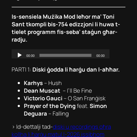
Is-sensiela Mużika Mod Ieħor ma’ Toni
Sant tkompli bis-754 edizzjoni li huwa t-
tielet programm fis-seba’ staġun għar-
radju.
PARTI 1:
Diski ġodda li ħarġu dan l-aħħar.
Karhys
–
Hush
Dean Muscat
–
I’ll Be Fine
Victorio Gauci
–
O San Franġisk
Prayer of the Dying
feat.
Simon
Deguara
–
Falling
> Id-dettalji tad-
diski u recordings oħra
kollha li ħarġu matul l-2026 issibhom