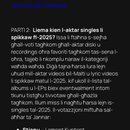
permezz tal-Wikipedija.
PARTI 2:
Liema kien l-aktar singles li
spikkaw fl-2025?
Issa li ftaħna s-sejħa
għall-voti tagħkom għall-aktar diski u
recordings oħra favoriti tagħkom tas-sena l-
oħra, tajjeb li nkomplu naraw il-kategoriji
waħda waħda. Diġà tajna ħarsa lura lejn
uħud mill-aktar videos bil-Malti u lyric videos
li spikkaw matul l-2025, kif ukoll il-lista tal-
albums u l-EPs biex eventwalment intom
tkunu tistgħu tivvotaw għall-għażla
tagħkom. Illum imiss li nagħtu ħarsa lejn is-
singles tal-2025. Il-votazzjoni miftuħa sal-
aħħar ta’ Jannar:
Stjanu
–
Lament Kuntent