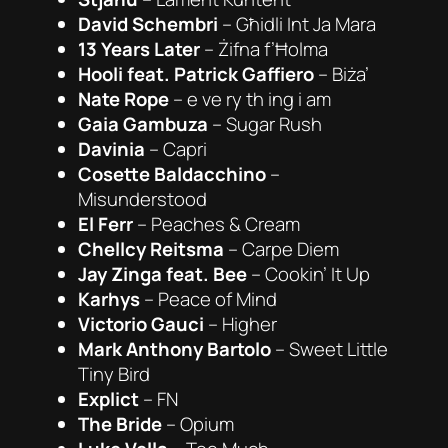
David Schembri
–
Għidli Int Ja Mara
13 Years Later
–
Żifna f’Ħolma
Hooli feat. Patrick Gaffiero
–
Biża’
Nate Rope
–
e ve ry th ing i am
Gaia Gambuza
–
Sugar Rush
Davinia
–
Capri
Cosette Baldacchino
–
Misunderstood
El Ferr
–
Peaches & Cream
Chellcy Reitsma
–
Carpe Diem
Jay Zinga feat. Bee
–
Cookin’ It Up
Karhys
–
Peace of Mind
Victorio Gauci
–
Higher
Mark Anthony Bartolo
–
Sweet Little
Tiny Bird
Explict
–
FN
The Bride
–
Opium