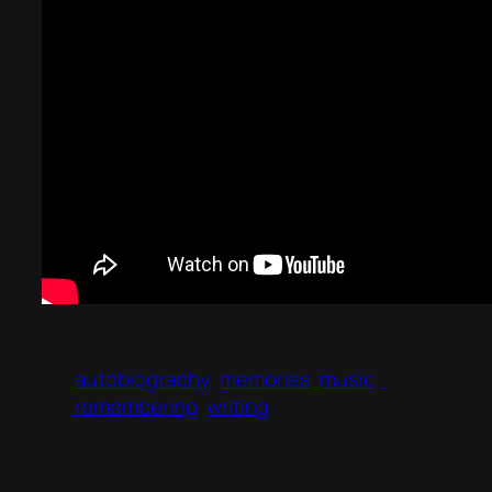
autobiography
memories
music
remembering
writing