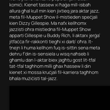
komiċi. Kienet tassew xi ħaġa mill-isbaħ
allura għal kull min kien jixtieq jara aktar jazz,
meta fil-Muppet Show il-mistieden speċjali
kien Dizzy Gillespie. Ma nafx kellhomx
jazzisti oħra mistiedna fil-Muppet Show
apparti Gillespie u Buddy Rich, li aktarx jerġa’
jitfaċċa fir-rakkonti tiegħi xi darb’ oħra. It-
tnejn li huma kellhom fuq is-sittin sena meta
dehru f’din is-sensiela u wisq naħseb li
għamlu dan l-aktar biex jagħtu gost lit-tfal
tat-tfal tagħhom milli għax ħassew li din
kienet xi mossa kruċjali fil-karriera tagħhom
bħala mużiċisti tal-jazz.