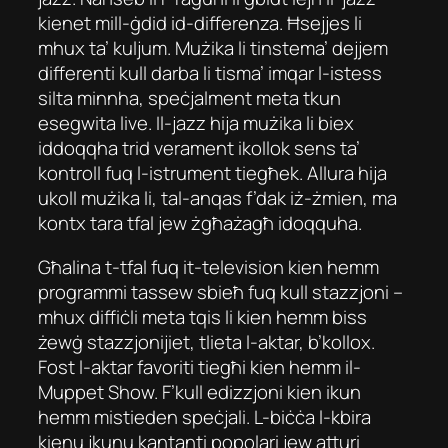
kienet mill-ġdid id-differenza. Ħsejjes li
mhux ta’ kuljum. Mużika li tinstema’ dejjem
differenti kull darba li tisma’ imqar l-istess
silta minnha, speċjalment meta tkun
esegwita live. Il-jazz hija mużika li biex
iddoqqha trid verament ikollok sens ta’
kontroll fuq l-istrument tiegħek. Allura hija
ukoll mużika li, tal-anqas f’dak iż-żmien, ma
kontx tara tfal jew żgħażagħ idoqquha.
Għalina t-tfal fuq it-television kien hemm
programmi tassew sbieħ fuq kull stazzjoni –
mhux diffiċli meta tqis li kien hemm biss
żewġ stazzjonijiet, tlieta l-aktar, b’kollox.
Fost l-aktar favoriti tiegħi kien hemm il-
Muppet Show. F’kull edizzjoni kien ikun
hemm mistieden speċjali. L-biċċa l-kbira
kienu jkunu kantanti popolari jew atturi