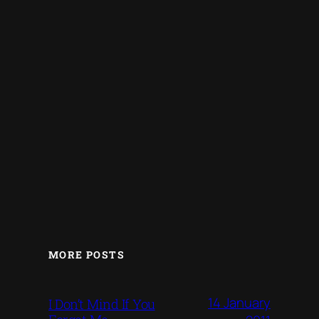
MORE POSTS
14 January
I Don’t Mind If You