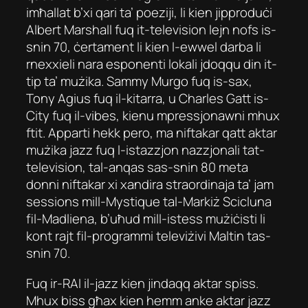
imħallat b’xi qari ta’ poeziji, li kien jipproduċi
Albert Marshall fuq it-television lejn nofs is-
snin 70, ċertament li kien l-ewwel darba li
rnexxieli nara esponenti lokali jdoqqu din it-
tip ta’ mużika. Sammy Murgo fuq is-sax,
Tony Agius fuq il-kitarra, u Charles Gatt is-
City fuq il-vibes, kienu mpressjonawni mhux
ftit. Apparti hekk pero, ma niftakar qatt aktar
mużika jazz fuq l-istazzjon nazzjonali tat-
television, tal-anqas sas-snin 80 meta
donni niftakar xi xandira straordinaja ta’ jam
sessions mill-Mystique tal-Markiż Scicluna
fil-Madliena, b’uħud mill-istess mużiċisti li
kont rajt fil-programmi televiżivi Maltin tas-
snin 70.
Fuq ir-RAI il-jazz kien jindaqq aktar spiss.
Mhux biss għax kien hemm anke aktar jazz