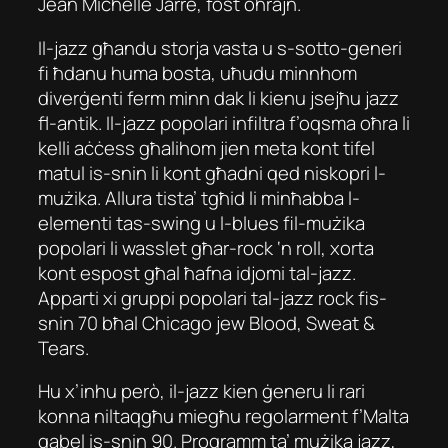
Jean Michelle Jarre, fost oħrajn.
Il-jazz għandu storja vasta u s-sotto-generi
fi ħdanu huma bosta, uħudu minnhom
diverġenti ferm minn dak li kienu jsejħu jazz
fl-antik. Il-jazz popolari infiltra f’oqsma oħra li
kelli aċċess għalihom jien meta kont tifel
matul is-snin li kont għadni qed niskopri l-
mużika. Allura tista’ tgħid li minħabba l-
elementi tas-swing u l-blues fil-mużika
popolari li wasslet għar-rock ‘n roll, xorta
kont espost għal ħafna idjomi tal-jazz.
Apparti xi gruppi popolari tal-jazz rock fis-
snin 70 bħal Chicago jew Blood, Sweat &
Tears.
Hu x’inhu però, il-jazz kien ġeneru li rari
konna niltaqgħu miegħu regolarment f’Malta
qabel is-snin 90. Programm ta’ mużika jazz,