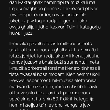
dan l-aktar għax hemm tipi ta’ mużika li ma
ltqajtx magħhon permezz tar-record player
jew it-tape recorder, u wisq anqas fil-
jukebox jew fuq ir-radju. Il-genru l-aktar
ovvju għalija li jidħol kexxun f’din il-kategorija
huwa l-jazz.
Il-mużika jazz ilha teżisti mill-anqas nofs
seklu aktar mir-rock u għalhekk fis-snin 70 l-
istazzjonijiet tar-radju aktarx li kienu jsibuha
komda jużawha bħala bażi strumentali meta
l-mużika orkestrali forsi ma kienetx tinħass li
tista’ twassal ħoss modern. Kien hemm ukoll
l-ewwel esperimenti bil-mużika elettronika
madwar dan iż-żmien, imma naħseb li dawk
aktar wasslu biex qarrbu l-pop mar-rock,
speċjalment fis-snin 80. F’dik il-kategorija
hemm ħsejjes ta’ nies bħal Vangelis jew