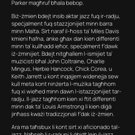
Parker magħruf bħala bebop.
Biż-żmien bdejt insib aktar jazz fuq ir-radju,
speċjalment fuq stazzjonijiet minn barra
minn Malta. Sirt naraf il-ħoss ta’ Miles Davis
kmieni ħafna, anke għax dan kien differenti
minn ta’ kullħadd ieħor, speċalment f’dawk
iż-żminijiet. Bdejt nitgħallem l-ismijiet ta’
mużiċisti bħal John Coltraine, Charlie
Mingus, Herbie Hancock, Chick Corea, u
Keith Jarrett u kont inqajjem widenejja sew
kull meta kont ninżerta l-mużika tagħhom
fuq xi wieħed minn dawn l-istazzjonijiet tar-
radju. Il-jazz tagħhom kien xi ftit differenti
minn dak ta’ Louis Armstrong li kien diġà
jinħass kważi tradizzjonali f’dak iż-żmien.
Ara ma taħsbux li kont sirt xi aficionado tal-
jazz. Naħseb li r-raġuni li ġbidt lejn il-jazz