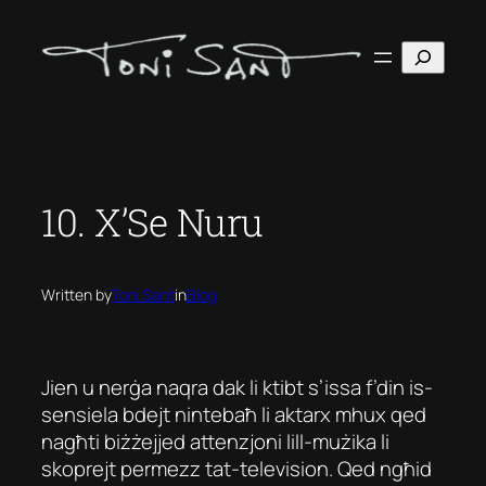
Skip
to
Search
content
10. X’Se Nuru
Written by
Toni Sant
in
Blog
Jien u nerġa naqra dak li ktibt s’issa f’din is-
sensiela bdejt nintebaħ li aktarx mhux qed
nagħti biżżejjed attenzjoni lill-mużika li
skoprejt permezz tat-television. Qed ngħid