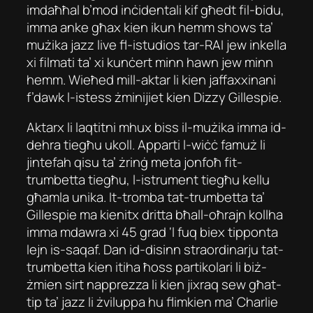
imdaħħal b’mod inċidentali kif għedt fil-bidu,
imma anke għax kien ikun hemm shows ta’
mużika jazz live fl-istudios tar-RAI jew inkella
xi filmati ta’ xi kunċert minn hawn jew minn
hemm. Wieħed mill-aktar li kien jaffaxxinani
f’dawk l-istess żminijiet kien Dizzy Gillespie.
Aktarx li laqtitni mhux biss il-mużika imma id-
dehra tiegħu ukoll. Apparti l-wiċċ famuż li
jintefah qisu ta’ żrinġ meta jonfoħ fit-
trumbetta tiegħu, l-istrument tiegħu kellu
għamla unika. It-tromba tat-trumbetta ta’
Gillespie ma kienitx dritta bħall-oħrajn kollha
imma mdawra xi 45 grad ‘l fuq biex tipponta
lejn is-saqaf. Dan id-disinn straordinarju tat-
trumbetta kien itiha ħoss partikolari li biż-
żmien sirt napprezza li kien jixraq sew għat-
tip ta’ jazz li żviluppa hu flimkien ma’ Charlie