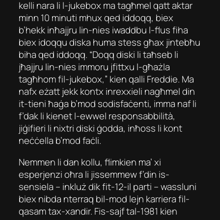
kelli nara li l-jukebox ma tagħmel qatt aktar
minn 10 minuti mhux qed iddoqq, biex
b’hekk inħajjru lin-nies iwaddbu l-flus fiha
biex idoqqu diska huma stess għax jintebħu
biha qed iddoqq. “Doqq diski li taħseb li
jħajjru lin-nies immoru jfittxu l-għażla
tagħhom fil-jukebox,” kien qalli Freddie. Ma
nafx eżatt jekk kontx inrexxieli nagħmel din
it-tieni ħaġa b’mod sodisfaċenti, imma naf li
f’dak li kienet l-ewwel responsabbilità,
jiġifieri li nixtri diski ġodda, inħoss li kont
neċċella b’mod faċli.
Nemmen li dan kollu, flimkien ma’ xi
esperjenzi oħra li jissemmew f’din is-
sensiela – inkluż dik fit-12-il parti – wassluni
biex nibda nterraq bil-mod lejn karriera fil-
qasam tax-xandir. Fis-sajf tal-1981 kien