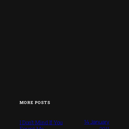
MORE POSTS
14 January
I Don’t Mind If You
Forget Me
2011