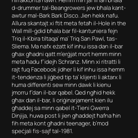
d-drummer tal-Beangrowers jew bħala kant-
awtur mal-Bark Bark Disco. Jien hekk nafu.
Allura skantajt xi ftit meta fetaħ il-Hole in the
Wall mill-ġdid bħala bar fil-kantuniera fejn
Triq il-Kbira tiltaqa’ ma’ Triq San Pawl, tas-
Sliema. Ma nafx eżatt kif inhu issa dan il-bar
għax għadni qatt m’erġjat mort hemm minn
meta ħadu f’idejh Schranz. Minn xi ritratti li
rajt fuq Facebook jidher li kif inhu issa hemm
it-tendenza li jiġbed tip ta’ klijenti li aktarx li
huma differenti sew minn dawk li kienu
jmorru f’dan il-bar qabel. Qed ngħid hekk
għax dan il-bar, li oriġinarjament kien ilu
għaddej sa minn qabel it-Tieni Gwerra
Dinjija, huwa post li jien għaddejt ħafna ħin
fih meta kont għadni teenager, b’mod
speċjali fis-sajf tal-1981.