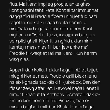
flus. Ma kienx impjieg propja, anke għax
kont għadni taħt l-età. Kont aktar immur nati
daqqa t’id lil Freddie f’ċertu ħinijiet fuq bażi
regolari, niekol xi ħaġa ħafifa hemm, u
ningħata xi ħaġa tal-pocket money. Kont
niġbor u naħsel it-tazzi, insajjar xi burgers
sempliċi għall-klijenti, u ngħid aktar minn
kemtejn man-nies fil-bar, jew anke ma’
Freddie fil-waqtiet rari ma kienx ikun hemm
wisq nies.
Apparti dan kollu, l-aktar ħaġa li niżlet tajjeb
miegħi kienet meta Freddie qalli biex nieħu
ħsieb l-għażla tad-diski fil-jukebox. Dan kien
ifisser żewġ affarijiet. L-ewwel ħaġa kienet li
mmur fil-ħanut ta’ Anthony D’Amato li dak iż-
żmien kien hemm fi Triq Bisazza, ħames
minuti bogħod mill-bar. Bħala t-tieni ħaġa