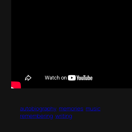
autobiography
memories
music
remembering
writing