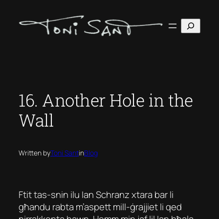
Skip
to
Search
content
16. Another Hole in the
Wall
Written by
Toni Sant
in
Blog
Ftit tas-snin ilu Ian Schranz xtara bar li
għandu rabta m’aspett mill-ġrajjiet li qed
nirrakkonta hawn. Hemm min jaf lil Ian bħala