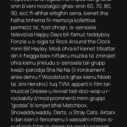
snin b’veni nostalġiċi għas-snin 60, 70, 80,
90, eċċ fl-aħħar erbgħin sena, kienet ilha
ħafna tinħema fil-memorja kollettiva
permeżż ta’, fost oħrajn, is-sensiela
televiżiva Happy Days bil-famuż teddyboy
Fonzie u s-sigla ta’ Rock Around the Clock
minn Bill Hayley. Modi oħra kif kienet titkattar
din il-ħeġġa biex niftakru mużika ta’ żminijiet
oħra kienu jinkludu s-sensiela tal-grupp
kważi-parodija Sha Na Na (li ironikament
anke dehru f’Woodstock għax kienu ħbieb
ta’ Jimi Hendrix) fuq TVM, apparti il-film tal-
musical Grease u revival tad-doo-wop u r-
rockabilly b’mod prominenti minn gruppi
“ġodda” b’ismjiet bħal Matchbox,
Showaddywaddy, Darts, u Stray Cats. Aktarx
li dan kien il-fenomenu li wassalni nfittex is-
surf rock f’dak iż-żmien bil-mod li spjegajt