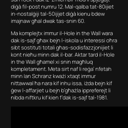
diġà fil-post numru 12. Mal-qalba tat-80ijiet
in-nostalġiji tal-50ijijet diġà kienu bdew
imajnaw għal dwak tas-snin 60.
Ma komplejtx immur il-Hole in the Wall wara
dak is-sajf għax bejn l-iskola u interessi oħra
sibt sostituti totali għas-sodisfazzjonijiet li
kont nieħu minn dak il-bar. Aktar tard il-Hole
in the Wall għamel xi snin magħluq
kompletament. Meta sirt naf li reġa’ nfetah
minn Ian Schranz kważi xtaqt immur
nittawwal ħa nara kif inhu issa, iżda bejn kif
ġew l-affarjiet u bejn b’għażla ippreferejt li
nibda niftkru kif kien f’dak is-sajf tal-1981.