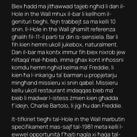
Biex ħadd ma jitħawwad tajjeb ngħid li dan il-
Hole in the Wall mhux il-bar li kellhom il-
ġenituri tiegħi, fejn trabbejt sa ma kelli 10
snin. Il-Hole in the Wall għamilt referenza
għalih fil-11-il parti ta’ din is-sensiela. Bar li
fih kien hemm ukoll jukebox, naturalment.
Dan il-bar ma kontx immur fih biex nixrob jew
niltaqa’ mal-ħbieb, imma għax kont inħossni
komdu hemm ngħid kelma ma’ Freddie, li
kien ħa l-inkarigu ta’ barman u propjetarju
mingħand missieru xi snin qabel. Missieru
kellu ukoll restaurant imdaqqas bieb ma’
bieb li madwar l-istess żmien kien għadda
f’idejn, Charlie Bartolo, li jiġi ħu dan Freddie.
It-tifkiriet tiegħi tal-Hole in the Wall marbutin
speċifikament mas-sajf tal-1981 meta kelli l-
ewwel opportunità f’ħajti naqla xi ħaġa tal-