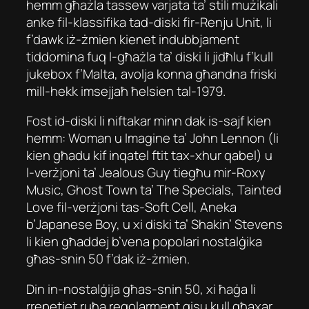
hemm għażla tassew varjata ta’ stili mużikali
anke fil-klassifika tad-diski fir-Renju Unit, li
f’dawk iż-żmien kienet indubbjament
tiddomina fuq l-għażla ta’ diski li jidħlu f’kull
jukebox f’Malta, avolja konna għandna friski
mill-hekk imsejjaħ ħelsien tal-1979.
Fost id-diski li niftakar minn dak is-sajf kien
hemm: Woman u Imagine ta’ John Lennon (li
kien għadu kif inqatel ftit tax-xhur qabel) u
l-verżjoni ta’ Jealous Guy tiegħu mir-Roxy
Music, Ghost Town ta’ The Specials, Tainted
Love fil-verżjoni tas-Soft Cell, Aneka
b’Japanese Boy, u xi diski ta’ Shakin’ Stevens
li kien għaddej b’vena popolari nostalġika
għas-snin 50 f’dak iż-żmien.
Din in-nostalġija għas-snin 50, xi ħaġa li
rrepetiet ruħa regolarment qisu kull għaxar