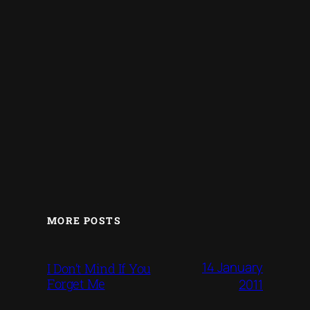
MORE POSTS
14 January
I Don’t Mind If You
Forget Me
2011