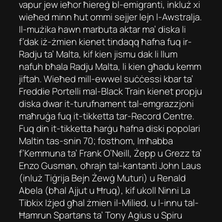
vapur jew ieħor ħiereġ bl-emigranti, inkluż xi
wieħed minn ħut ommi sejjer lejn l-Awstralja.
Il-mużika hawn marbuta aktar ma’ diska li
f’dak iż-żmien kienet tindaqq ħafna fuq ir-
Radju ta’ Malta, kif kien jismu dak li llum
nafuh bħala Radju Malta, li kien għadu kemm
jiftah. Wieħed mill-ewwel suċċessi kbar ta’
Freddie Portelli mal-Black Train kienet propju
diska dwar it-turufnament tal-emgrazzjoni
maħruġa fuq it-tikketta tar-Record Centre.
Fuq din it-tikketta ħarġu ħafna diski popolari
Maltin tas-snin 70; fosthom, Imħabba
f’Kemmuna ta’ Frank O’Neill, Żepp u Grezz ta’
Enzo Gusman, oħrajn tal-kantanti John Laus
(inluż Tiġrija Bejn Żewġ Muturi) u Renald
Abela (bħal Ajjut u Ħruq), kif ukoll Ninni La
Tibkix Iżjed għal żmien il-Milied, u l-innu tal-
Ħamrun Spartans ta’ Tony Agius u Spiru