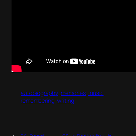
autobiography
memories
music
remembering
writing